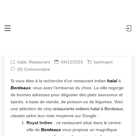
Accueil
halal
5 restaurants indiens halal à Bordeaux
Search
5 restaurants indiens halal à Bordeaux
halal
,
Restaurant
04/12/2023
karimspot
(0) Commentaire
Si vous êtes à la recherche d’un restaurant indien
halal
à
Bordeaux
, vous avez l’embarras du choix. La ville regorge
de bonnes adresses pour déguster des plats savoureux et
épicés, à base de viande, de poisson ou de légumes. Voici
une sélection de cinq
restaurants indiens halal à Bordeaux
,
classés selon leur note moyenne sur Google :
Royal Indien
:
ce restaurant situé dans le centre-
ville de
Bordeaux
vous propose un magnifique