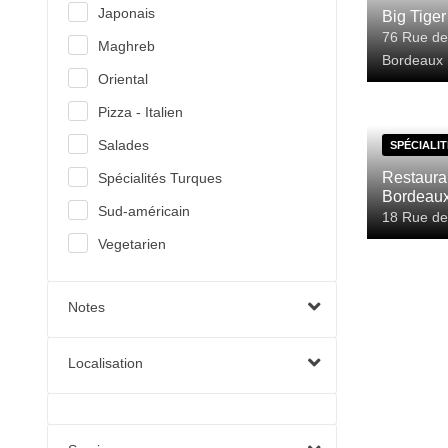
Japonais
Big Tiger
76 Rue de
Maghreb
Bordeaux
Oriental
Pizza - Italien
Salades
SPÉCIALI
Restauran
Spécialités Turques
Bordeau
Sud-américain
18 Rue de
Vegetarien
Notes
Localisation