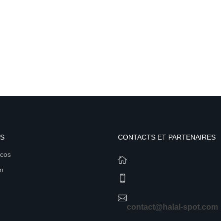
S
CONTACTS ET PARTENAIRES
acos
en
contact@halal-spot.com