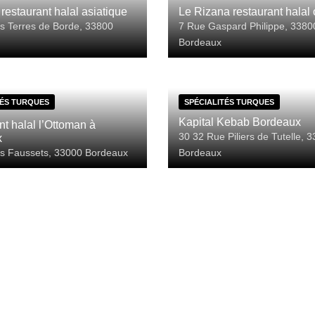
 restaurant halal asiatique
Le Rizana restaurant halal 
s Terres de Borde, 33800
7 Rue Gaspard Philippe, 3380
Bordeaux
TÉS TURQUES
SPÉCIALITÉS TURQUES
Kapital Kebab Bordeaux
t halal l’Ottoman à
30 32 Rue Piliers de Tutelle, 
x
s Faussets, 33000 Bordeaux
Bordeaux