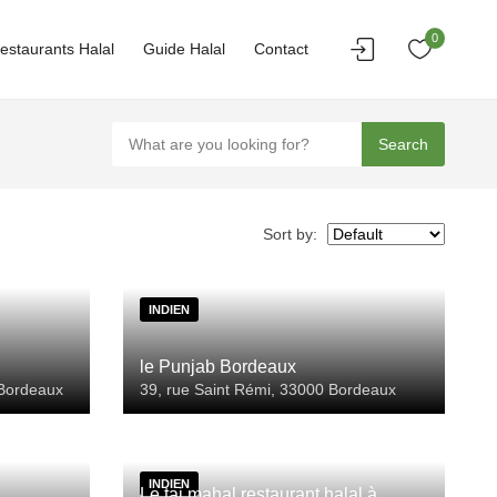
0
estaurants Halal
Guide Halal
Contact
Search
Sort by:
INDIEN
le Punjab Bordeaux
 Bordeaux
39, rue Saint Rémi, 33000 Bordeaux
INDIEN
Le taj mahal restaurant halal à