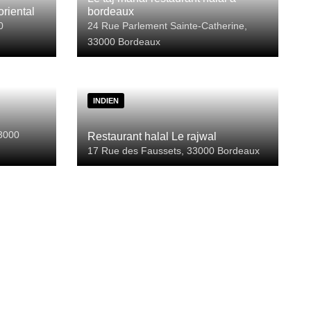
oriental
bordeaux
0
24 Rue Parlement Sainte-Catherine,
33000 Bordeaux
INDIEN
33000
Restaurant halal Le rajwal
17 Rue des Faussets, 33000 Bordeaux