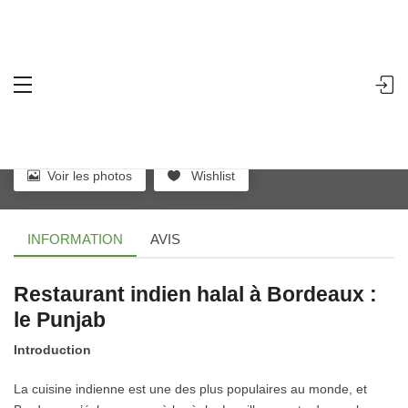
le Punjab Bordeaux
Bordeaux
-
39, rue Saint Rémi, 33000 Bordeaux
-
Comment s'y rendre
Voir les photos
Wishlist
INFORMATION
AVIS
Restaurant indien halal à Bordeaux :
le Punjab
Introduction
La cuisine indienne est une des plus populaires au monde, et