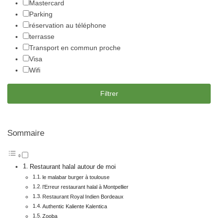
Mastercard
Parking
réservation au téléphone
terrasse
Transport en commun proche
Visa
Wifi
Filtrer
Sommaire
Restaurant halal autour de moi
le malabar burger à toulouse
l’Erreur restaurant halal à Montpellier
Restaurant Royal Indien Bordeaux
Authentic Kaliente Kalentica
Zooba