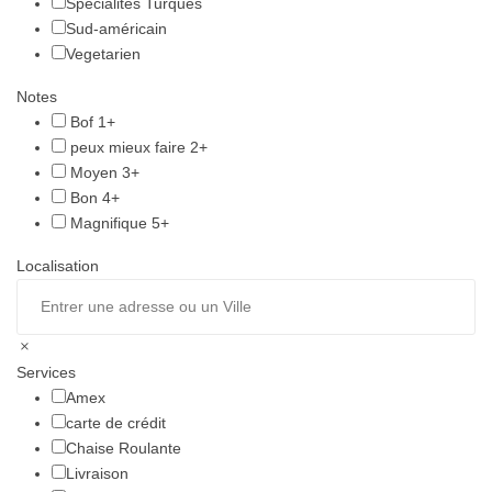
Spécialités Turques
Sud-américain
Vegetarien
Notes
Bof 1+
peux mieux faire 2+
Moyen 3+
Bon 4+
Magnifique 5+
Localisation
Services
Amex
carte de crédit
Chaise Roulante
Livraison