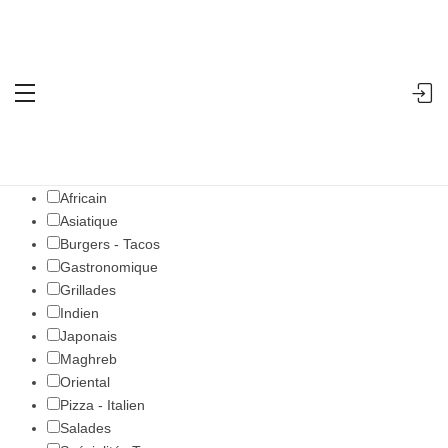
Accueil
Restaurants halal autour de moi
Search
Close
Categories
Africain
Asiatique
Burgers - Tacos
Gastronomique
Grillades
Indien
Japonais
Maghreb
Oriental
Pizza - Italien
Salades