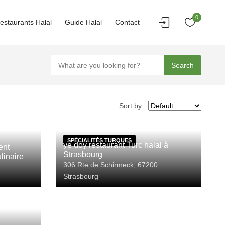
0
estaurants Halal
Guide Halal
Contact
Search
Sort by:
SPÉCIALITÉS TURQUES
ye doy restaurant Turc halal à
ent
Strasbourg
linaire
306 Rte de Schirmeck, 67200
Strasbourg