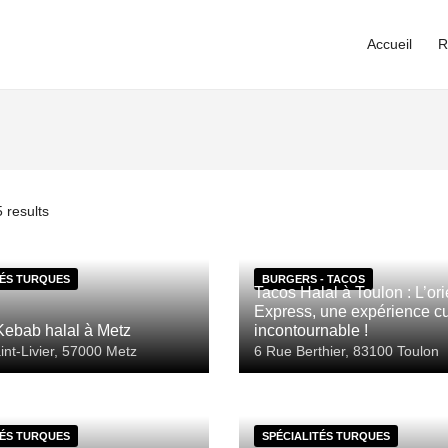
Accueil
R
 results
TÉS TURQUES
BURGERS - TACOS
Tacos Halal à Toulon : L’ori
Express, une expérience cu
Kebab halal à Metz
incontournable !
nt-Livier, 57000 Metz
6 Rue Berthier, 83100 Toulon
TÉS TURQUES
SPÉCIALITÉS TURQUES