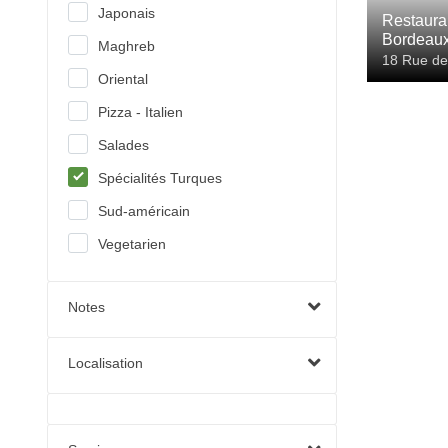
Japonais
Restauran
Bordeau
Maghreb
18 Rue de
Oriental
Pizza - Italien
Salades
Spécialités Turques
Sud-américain
Vegetarien
Notes
Localisation