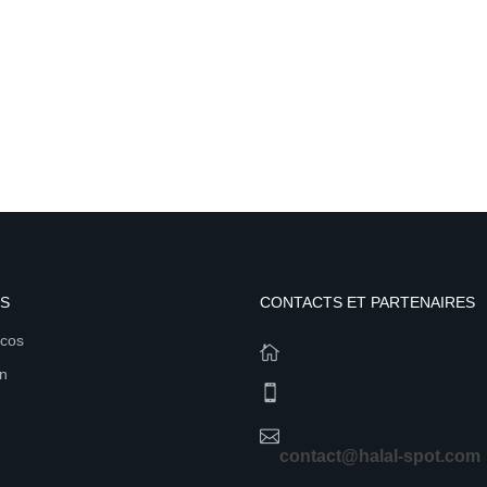
S
CONTACTS ET PARTENAIRES
acos
en
contact@halal-spot.com