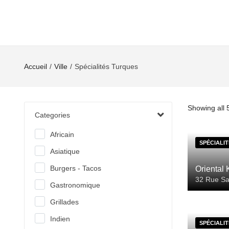
Accueil
Ville
Spécialités Turques
Showing all 5
Categories
Africain
SPÉCIALI
Asiatique
Burgers - Tacos
Oriental 
32 Rue Sai
Gastronomique
Grillades
Indien
SPÉCIALI