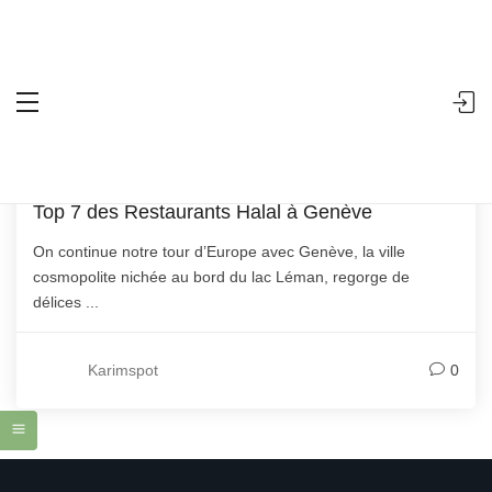
Accueil
Posts tagged "restaurants halal genève"
Search
halal
- 12/03/2024
Top 7 des Restaurants Halal à Genève
On continue notre tour d’Europe avec Genève, la ville
cosmopolite nichée au bord du lac Léman, regorge de
délices ...
Karimspot
0