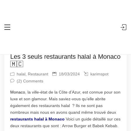
Accueil
Restaurant
Les 3 seuls restaurants halal à Monaco 🇲🇨
Search
Les 3 seuls restaurants halal à Monaco
🇲🇨
halal
,
Restaurant
18/03/2024
karimspot
(2) Comments
Monaco
, la ville-état de la Côte d’Azur, est connue pour son
luxe et son glamour. Mais saviez-vous qu’elle abrite
également des restaurants halal ? Ils ne sont pas
nombreux mais nous en avons quand même trouvé deux
restaurants halal à Monaco
Voici un guide détaillé sur ces
deux restaurants que sont : Arrow Burger et Babek Kebab.