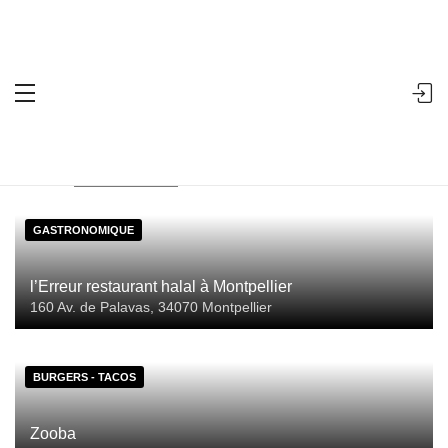
Accueil
Ville
Montpellier
Search
Showing all 7 results
Sort by:
GASTRONOMIQUE
l’Erreur restaurant halal à Montpellier
160 Av. de Palavas, 34070 Montpellier
BURGERS - TACOS
Zooba