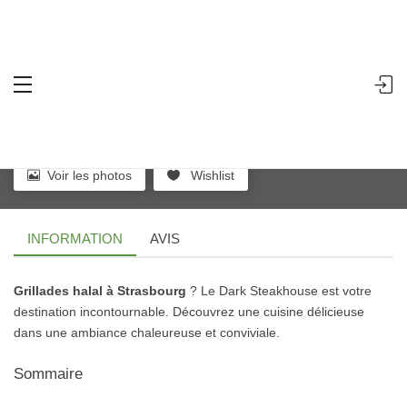
Dark Steakhouse grillades halal à
Strasbourg
Stasbourg
-
Rue de la Plaine des Bouchers 92, 67100 Strasbourg
-
Comment s'y rendre
Voir les photos
Wishlist
INFORMATION
AVIS
Grillades halal à Strasbourg
? Le Dark Steakhouse est votre
destination incontournable. Découvrez une cuisine délicieuse
dans une ambiance chaleureuse et conviviale.
Sommaire