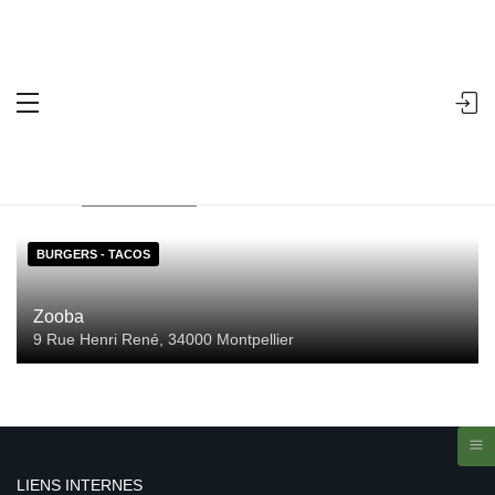
Accueil
Ville
Salades
Search
Showing the single result
Sort by:
BURGERS - TACOS
Zooba
9 Rue Henri René, 34000 Montpellier
LIENS INTERNES